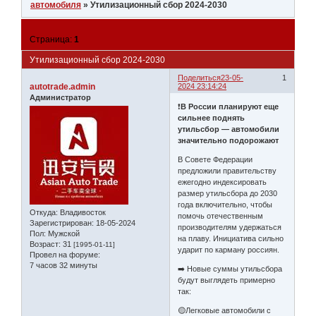
автомобиля
»
Утилизационный сбор 2024-2030
Страница:
1
Утилизационный сбор 2024-2030
Поделиться
23-05-
1
autotrade.admin
2024 23:14:24
Администратор
❗️
В России планируют еще
сильнее поднять
утильсбор — автомобили
значительно подорожают
В Совете Федерации
предложили правительству
ежегодно индексировать
размер утильсбора до 2030
года включительно, чтобы
Откуда:
Владивосток
помочь отечественным
Зарегистрирован
: 18-05-2024
производителям удержаться
Пол:
Мужской
на плаву. Инициатива сильно
Возраст:
31
[1995-01-11]
ударит по карману россиян.
Провел на форуме:
7 часов 32 минуты
➡️ Новые суммы утильсбора
будут выглядеть примерно
так:
🟡Легковые автомобили с